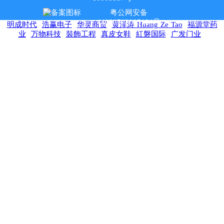
粤公网安备
44030702005184号
明成时代
浩赢电子
华灵商贸
黄泽涛 Huang Ze Tao
福源堂药
业
万物科技
裝飾工程
真皮女鞋
紅磐国际
广发门业